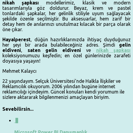
nikah şapkası
modellerimiz, klasik ve modern
tasarımlarıyla göz doldurur. Beyaz, krem ve pastel
tonlardaki şapkalar, her gelinlik stiliyle uyum sağlayacak
şekilde özenle seçilmiştir. Bu aksesuarlar, hem zarif bir
detay hem de anılarınızı unutulmaz kılacak bir parça olarak
öne çıkar.
Hayalperest
, düğün hazırlıklarınızda ihtiyaç duyduğunuz
her şeyi bir arada bulabileceğiniz adres. Şimdi
gelin
eldiveni
,
saten gelin eldiveni
ve
nikah şapkası
koleksiyonumuzu keşfedin; en özel günlerinizde zarafeti
doyasıya yaşayın!
Mehmet Kalaycı
22 yaşındayım. Selçuk Üniversitesi'nde Halkla İlişkiler ve
Reklamcılık okuyorum. 2006 yılından bugüne internet
reklamcılığı içindeyim. Güncel konuları kendi yorumum ile
sizlere aktararak bilgilenmenizi amaçlayan biriyim.
Sevebilirsin...
0
Microsoft Power BI Danışmanlık