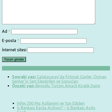
Ad
*
E-posta
*
İnternet sitesi
Sonraki yazı
Galatasaray’da Fırtınalı Günler: Osman
Şenher’in Sert Eleştirileri ve Sonuçları
Önceki yazı
Beyoğlu Turizm Amaçlı Kiralık Daire
Infex 200 Mg: Kullanımı ve Yan Etkileri
İş Bankası Kaçta Açılıyor? – İş Bankası Açılış