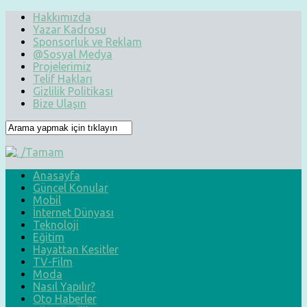
Hakkımızda
Yazar Kadrosu
Sponsorluk ve Reklam
@Sosyal Medya
Projelerimiz
Telif Hakları
Gizlilik Politikası
Bize Ulaşın
Anasayfa
Güncel Konular
Mobil
İnternet Dünyası
Teknoloji
Eğitim
Hayattan Kesitler
TV-Film
Moda
Nasıl Yapılır?
Oto Haberler