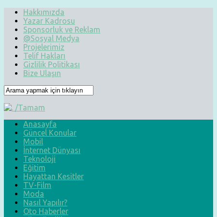
Hakkımızda
Yazar Kadrosu
Sponsorluk ve Reklam
@Sosyal Medya
Projelerimiz
Telif Hakları
Gizlilik Politikası
Bize Ulaşın
Anasayfa
Güncel Konular
Mobil
İnternet Dünyası
Teknoloji
Eğitim
Hayattan Kesitler
TV-Film
Moda
Nasıl Yapılır?
Oto Haberler