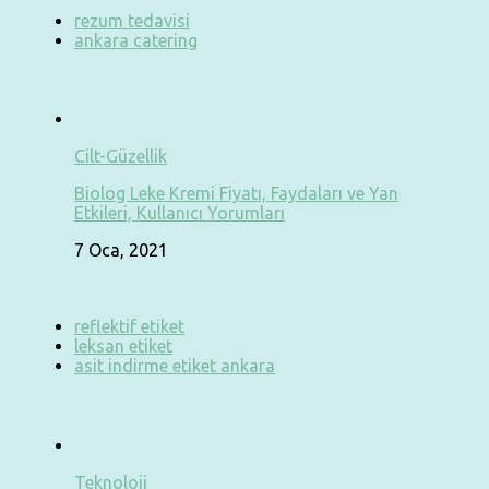
rezum tedavisi
ankara catering
Cilt-Güzellik
Biolog Leke Kremi Fiyatı, Faydaları ve Yan
Etkileri, Kullanıcı Yorumları
7 Oca, 2021
reflektif etiket
leksan etiket
asit indirme etiket ankara
Teknoloji