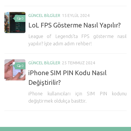
Hayattan Kesitler
GÜNCEL BİLGİLER
15 EYLÜL 2024
TV-Film
0
LoL FPS Gösterme Nasıl Yapılır?
Moda
League of Legends’ta FPS gösterme nasıl
Nasıl Yapılır?
yapılır? İşte adım adım rehber!
Oto Haberler
Cilt-Güzellik
GÜNCEL BİLGİLER
25 TEMMUZ 2024
0
iPhone SIM PIN Kodu Nasıl
Değiştirilir?
iPhone kullanıcıları için SIM PIN kodunu
değiştirmek oldukça basittir.