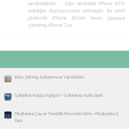
yeralmaktadır. Eğer elinizdeki iPhone 6S‘in
Hayattan Kesitler
eskidiğini düşünüyorsanız üzülmeyin. Bu sihirli
TV-Film
yöntemle iPhone 6S’inizi henüz piyasaya
çıkmamış iPhone 7‘ye
Moda
Nasıl Yapılır?
Oto Haberler
Cilt-Güzellik
Infex 200 Mg: Kullanımı ve Yan Etkileri
İş Bankası Kaçta Açılıyor? – İş Bankası Açılış Saati
Fibabanka Çay ve Temizlik Personeli Alımı – Fibabanka İş
İlanı