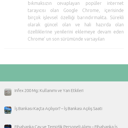
bıkmaksızın cevaplayan popüler internet
Hayattan Kesitler
tarayıcısı olan Google Chrome, içerisinde
TV-Film
birçok işlevsel özelliği barındırmakta. Sürekli
olarak güncel olan ve hali hazırda olan
Moda
özelliklerine yenilerini eklemeye devam eden
Nasıl Yapılır?
Chrome’ un son sürümünde varsayılan
Oto Haberler
Cilt-Güzellik
Infex 200 Mg: Kullanımı ve Yan Etkileri
İş Bankası Kaçta Açılıyor? – İş Bankası Açılış Saati
Fibabanka Çay ve Temizlik Personeli Alımı – Fibabanka İş