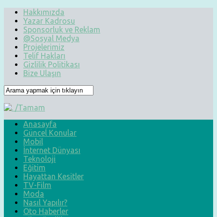
Hakkımızda
Yazar Kadrosu
Sponsorluk ve Reklam
@Sosyal Medya
Projelerimiz
Telif Hakları
Gizlilik Politikası
Bize Ulaşın
Anasayfa
Güncel Konular
Mobil
İnternet Dünyası
Teknoloji
Eğitim
Hayattan Kesitler
TV-Film
Moda
Nasıl Yapılır?
Oto Haberler