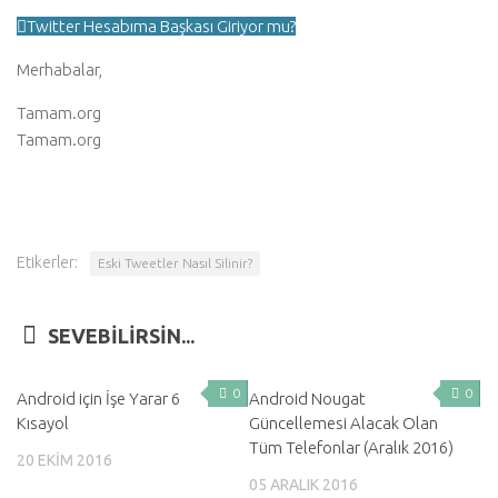
Twitter Hesabıma Başkası Giriyor mu?
Merhabalar,
Tamam.org
Tamam.org
Etikerler:
Eski Tweetler Nasıl Silinir?
SEVEBILIRSIN...
0
0
Android için İşe Yarar 6
Android Nougat
Kısayol
Güncellemesi Alacak Olan
Tüm Telefonlar (Aralık 2016)
20 EKIM 2016
05 ARALIK 2016