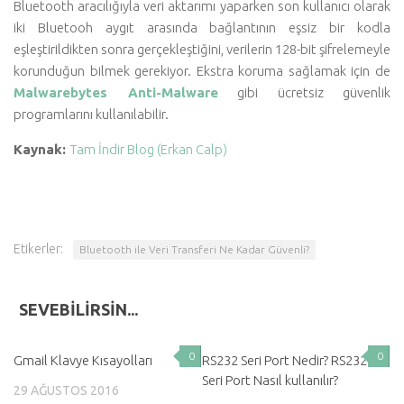
Bluetooth aracılığıyla veri aktarımı yaparken son kullanıcı olarak
iki Bluetooh aygıt arasında bağlantının eşsiz bir kodla
eşleştirildikten sonra gerçekleştiğini, verilerin 128-bit şifrelemeyle
korunduğun bilmek gerekiyor. Ekstra koruma sağlamak için de
Malwarebytes Anti-Malware
gibi ücretsiz güvenlik
programlarını kullanılabilir.
Kaynak:
Tam İndir Blog (Erkan Calp)
Etikerler:
Bluetooth ile Veri Transferi Ne Kadar Güvenli?
SEVEBILIRSIN...
0
0
Gmail Klavye Kısayolları
RS232 Seri Port Nedir? RS232
Seri Port Nasıl kullanılır?
29 AĞUSTOS 2016