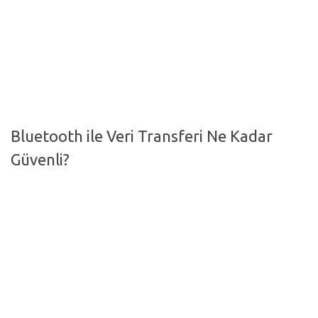
Hayattan Kesitler
TV-Film
Moda
Nasıl Yapılır?
Oto Haberler
Bluetooth ile Veri Transferi Ne Kadar
Cilt-Güzellik
Güvenli?