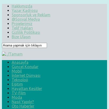
Hakkımızda
Yazar Kadrosu
Sponsorluk ve Reklam
@Sosyal Medya
Projelerimiz
Telif Hakları
Gizlilik Politikası
Bize Ulaşın
Anasayfa
Güncel Konular
Mobil
İnternet Dünyası
Teknoloji
Eğitim
Hayattan Kesitler
TV-Film
Moda
Nasıl Yapılır?
Oto Haberler