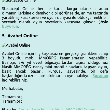
Stellacept Online, her ne kadar kurgu olarak sıradan
olmanın ilerisine gidemiyor gibi görünse de, anime tarzında
yaratılmış karakterleri ve oyun dünyası ile oldukça renkli bir
seçenek olarak oyun severlerin karşısına çıkıyor. Şöyle
buyurun
.
5- Avabel Online
Avabel Online için hiç kuşkusuz en gerçekçi grafiklere sahip
3 boyutlu mobil MMORPG tanımlamasını yapabiliriz.
Basitçe, 5-6 yıl evvel bilgisayarlardan aşina olduğumuz
klasik MMORPG deneyimini mobil cihazlara taşıyan oyun,
basit ancak başarılı kurgusu sayesinde, bir defa
başlandığında uzun süre sıkılmadan oynanabiliyor.
Şuradan
indirebilirsiniz.
Merhabalar,
Tamam.org
Tamam.org
Etikerler:
Android için En İyi 5 Mobil MMORPG Oyunu