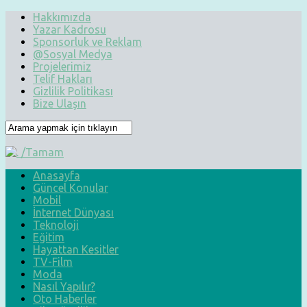
Hakkımızda
Yazar Kadrosu
Sponsorluk ve Reklam
@Sosyal Medya
Projelerimiz
Telif Hakları
Gizlilik Politikası
Bize Ulaşın
Anasayfa
Güncel Konular
Mobil
İnternet Dünyası
Teknoloji
Eğitim
Hayattan Kesitler
TV-Film
Moda
Nasıl Yapılır?
Oto Haberler