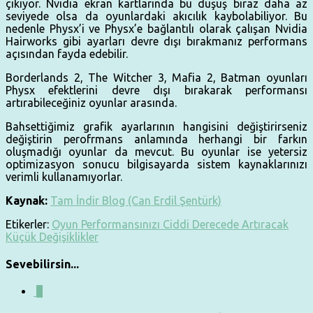
çıkıyor. Nvidia ekran kartlarında bu düşüş biraz daha az
seviyede olsa da oyunlardaki akıcılık kaybolabiliyor. Bu
nedenle Physx’i ve Physx’e bağlantılı olarak çalışan Nvidia
Hairworks gibi ayarları devre dışı bırakmanız performans
açısından fayda edebilir.
Borderlands 2, The Witcher 3, Mafia 2, Batman oyunları
Physx efektlerini devre dışı bırakarak performansı
artırabileceğiniz oyunlar arasında.
Bahsettiğimiz grafik ayarlarının hangisini değiştirirseniz
değiştirin perofrmans anlamında herhangi bir farkın
oluşmadığı oyunlar da mevcut. Bu oyunlar ise yetersiz
optimizasyon sonucu bilgisayarda sistem kaynaklarınızı
verimli kullanamıyorlar.
Kaynak:
Tam İndir Blog (Can Erdil Şentürk)
Etikerler:
Oyun Performansınızı Ciddi Derecede Artıracak
Küçük Değişiklikler
Sevebilirsin...
0