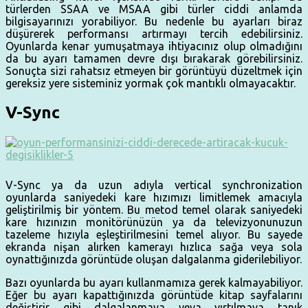
türlerden SSAA ve MSAA gibi türler ciddi anlamda
bilgisayarınızı yorabiliyor. Bu nedenle bu ayarları biraz
düşürerek performansı artırmayı tercih edebilirsiniz.
Oyunlarda kenar yumuşatmaya ihtiyacınız olup olmadığını
da bu ayarı tamamen devre dışı bırakarak görebilirsiniz.
Sonuçta sizi rahatsız etmeyen bir görüntüyü düzeltmek için
gereksiz yere sisteminiz yormak çok mantıklı olmayacaktır.
V-Sync
V-Sync ya da uzun adıyla vertical synchronization
oyunlarda saniyedeki kare hızımızı limitlemek amacıyla
geliştirilmiş bir yöntem. Bu metod temel olarak saniyedeki
kare hızınızın monitörünüzün ya da televizyonunuzun
tazeleme hızıyla eşleştirilmesini temel alıyor. Bu sayede
ekranda nişan alırken kamerayı hızlıca sağa veya sola
oynattığınızda görüntüde oluşan dalgalanma giderilebiliyor.
Bazı oyunlarda bu ayarı kullanmamıza gerek kalmayabiliyor.
Eğer bu ayarı kapattığınızda görüntüde kitap sayfalarını
değiştirir gibi dalgalanmaya veya yırtılmaya tanık