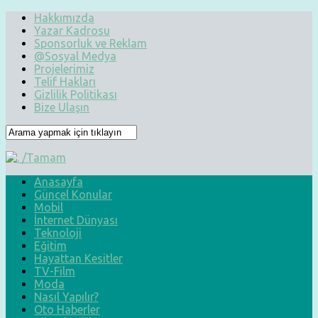
Hakkımızda
Yazar Kadrosu
Sponsorluk ve Reklam
@Sosyal Medya
Projelerimiz
Telif Hakları
Gizlilik Politikası
Bize Ulaşın
Anasayfa
Güncel Konular
Mobil
İnternet Dünyası
Teknoloji
Eğitim
Hayattan Kesitler
TV-Film
Moda
Nasıl Yapılır?
Oto Haberler