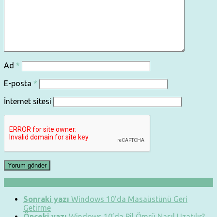
Ad
*
E-posta
*
İnternet sitesi
Sonraki yazı
Windows 10’da Masaüstünü Geri
Getirme
Önceki yazı
Windows 10’da Pil Ömrü Nasıl Uzatılır?