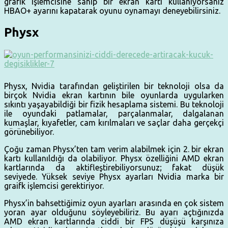
grafik işlemcisine sahip bir ekran kartı kullanıyorsanız
HBAO+ ayarını kapatarak oyunu oynamayı deneyebilirsiniz.
Physx
Physx, Nvidia tarafından geliştirilen bir teknoloji olsa da
birçok Nvidia ekran kartının bile oyunlarda uygularken
sıkıntı yaşayabildiği bir fizik hesaplama sistemi. Bu teknoloji
ile oyundaki patlamalar, parçalanmalar, dalgalanan
kumaşlar, kıyafetler, cam kırılmaları ve saçlar daha gerçekçi
görünebiliyor.
Çoğu zaman Physx’ten tam verim alabilmek için 2. bir ekran
kartı kullanıldığı da olabiliyor. Physx özelliğini AMD ekran
kartlarında da aktifleştirebiliyorsunuz; fakat düşük
seviyede. Yüksek seviye Physx ayarları Nvidia marka bir
graifk işlemcisi gerektiriyor.
Physx’in bahsettiğimiz oyun ayarları arasında en çok sistem
yoran ayar olduğunu söyleyebiliriz. Bu ayarı açtığınızda
AMD ekran kartlarında ciddi bir FPS düşüşü karşınıza