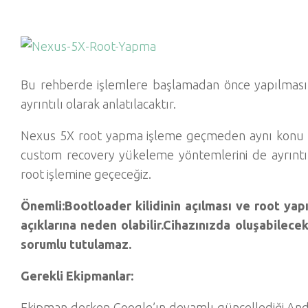
Bu rehberde işlemlere başlamadan önce yapılması 
ayrıntılı olarak anlatılacaktır.
Nexus 5X root yapma işleme geçmeden aynı konu iç
custom recovery yükeleme yöntemlerini de ayrıntı
root işlemine geçeceğiz.
Önemli:Bootloader kilidinin açılması ve root yap
açıklarına neden olabilir.Cihazınızda oluşabilec
sorumlu tutulamaz.
Gerekli Ekipmanlar:
Ekipman derken Google’ın devamlı güncellediği And