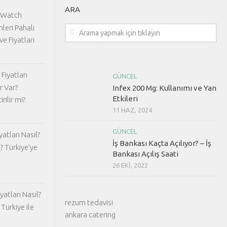
ARA
 Watch
nleri Pahalı
ve Fiyatları
Fiyatları
GÜNCEL
r Var?
Infex 200 Mg: Kullanımı ve Yan
Etkileri
rilir mi?
11 HAZ, 2024
GÜNCEL
atları Nasıl?
İş Bankası Kaçta Açılıyor? – İş
? Türkiye’ye
Bankası Açılış Saati
26 EKI, 2022
atları Nasıl?
rezum tedavisi
Türkiye ile
ankara catering