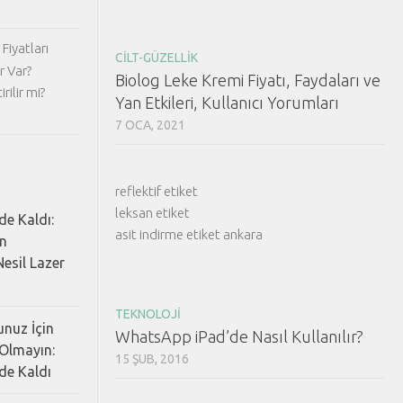
Fiyatları
CILT-GÜZELLIK
r Var?
Biolog Leke Kremi Fiyatı, Faydaları ve
rilir mi?
Yan Etkileri, Kullanıcı Yorumları
7 OCA, 2021
reflektif etiket
leksan etiket
de Kaldı:
asit indirme etiket ankara
ın
esil Lazer
TEKNOLOJI
nuz İçin
WhatsApp iPad’de Nasıl Kullanılır?
Olmayın:
15 ŞUB, 2016
de Kaldı