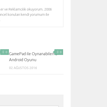
kiler ve Reklamcılık okuyorum. 2006
Güncel konuları kendi yorumum ile
.
0
0
f
GamePad ile Oynanabilen 5
!
Android Oyunu
02 AĞUSTOS 2016