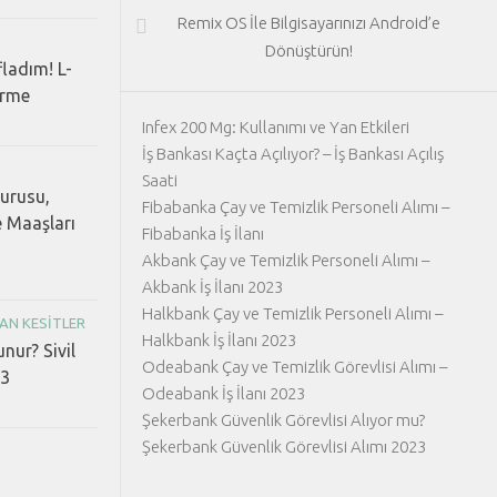
Remix OS İle Bilgisayarınızı Android’e
Dönüştürün!
fladım! L-
erme
Infex 200 Mg: Kullanımı ve Yan Etkileri
İş Bankası Kaçta Açılıyor? – İş Bankası Açılış
Saati
vurusu,
Fibabanka Çay ve Temizlik Personeli Alımı –
e Maaşları
Fibabanka İş İlanı
Akbank Çay ve Temizlik Personeli Alımı –
Akbank İş İlanı 2023
Halkbank Çay ve Temizlik Personeli Alımı –
AN KESITLER
Halkbank İş İlanı 2023
unur? Sivil
Odeabank Çay ve Temizlik Görevlisi Alımı –
23
Odeabank İş İlanı 2023
Şekerbank Güvenlik Görevlisi Alıyor mu?
Şekerbank Güvenlik Görevlisi Alımı 2023