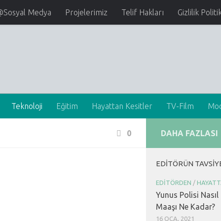
@Sosyal Medya
Projelerimiz
Telif Hakları
Gizlilik Politi
Teknoloji
Eğitim
Hayattan Kesitler
TV-Film
Mo
0
DAHA FAZLASI
EDITÖRÜN TAVSIY
EDITÖRDEN
/
HAYATT
Yunus Polisi Nasıl
Maaşı Ne Kadar?
16 OCA, 2021