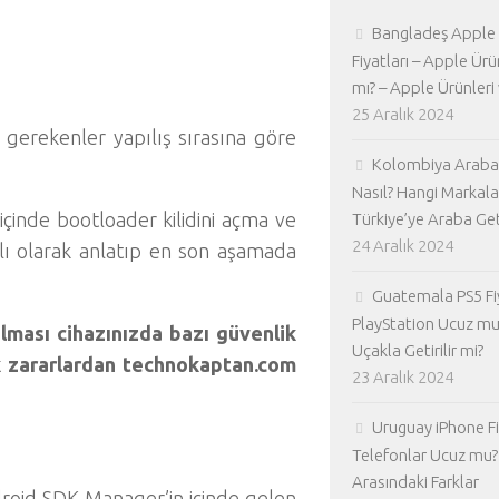
Bangladeş Apple
Fiyatları – Apple Ürü
mı? – Apple Ürünleri 
25 Aralık 2024
gerekenler yapılış sırasına göre
Kolombiya Araba 
Nasıl? Hangi Markala
inde bootloader kilidini açma ve
Türkiye’ye Araba Geti
24 Aralık 2024
lı olarak anlatıp en son aşamada
Guatemala PS5 Fiy
PlayStation Ucuz mu
ılması cihazınızda bazı güvenlik
Uçakla Getirilir mi?
ek zararlardan technokaptan.com
23 Aralık 2024
Uruguay iPhone Fiy
Telefonlar Ucuz mu? 
Arasındaki Farklar
roid SDK Manager’in içinde gelen