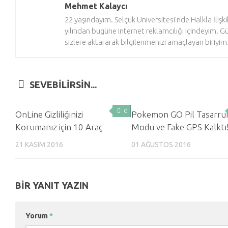
Mehmet Kalaycı
22 yaşındayım. Selçuk Üniversitesi'nde Halkla İliş
yılından bugüne internet reklamcılığı içindeyim. 
sizlere aktararak bilgilenmenizi amaçlayan biriyim
SEVEBILIRSIN...
0
OnLine Gizliliğinizi
Pokemon GO Pil Tasarru
Korumanız için 10 Araç
Modu ve Fake GPS Kalktı
21 KASIM 2016
01 AĞUSTOS 2016
BIR YANIT YAZIN
Yorum
*