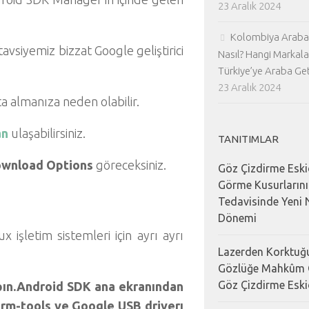
23 Aralık 2024
Kolombiya Araba 
vsiyemiz bizzat Google geliştirici
Nasıl? Hangi Markala
Türkiye’ye Araba Geti
23 Aralık 2024
a almanıza neden olabilir.
an
ulaşabilirsiniz.
TANITIMLAR
ownload Options
göreceksiniz.
Göz Çizdirme Eski
Görme Kusurların
Tedavisinde Yeni N
Dönemi
şletim sistemleri için ayrı ayrı
Lazerden Korktuğu
Gözlüğe Mahkûm 
Göz Çizdirme Eski
apın.Android SDK ana ekranından
rm-tools ve Google USB driverı