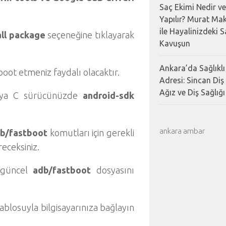
Saç Ekimi Nedir ve
Yapılır? Murat Mak
ile Hayalinizdeki 
all package
seçeneğine tıklayarak
Kavuşun
Ankara’da Sağlıklı
eboot etmeniz faydalı olacaktır.
Adresi: Sincan Diş
Ağız ve Diş Sağlığı 
osya C sürücünüzde
android-sdk
ankara ambar
b/fastboot
komutları için gerekli
receksiniz.
 güncel
adb/fastboot
dosyasını
ablosuyla bilgisayarınıza bağlayın