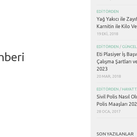
EDITÖRDEN
Yağ Yakıcı ile Zayı
Karnitin ile Kilo V
19 EKI, 2018
EDITÖRDEN
/
GÜNCEL
hberi
Eti Plasiyer İş Baş
Çalışma Şartları v
2023
20 MAR, 2018
EDITÖRDEN
/
HAYATT
Sivil Polis Nasıl Ol
Polis Maaşları 20
28 OCA, 2017
SON YAZILANLAR