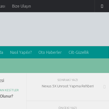
kası
Bize Ulaşın
da
Nasıl Yapılır?
Oto Haberler
Cilt-Güzellik
SONRAKI YAZI
ESI
Nexus 5X Unroot Yapma Rehberi
AN KESITLER
 Olunur?
ÖNCEKI YAZI