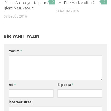
0
0
iPhone Animasyon Kapatma
e-Mail’iniz Hacklendi mi ?
İşlemi Nasıl Yapılır?
21 KASIM 2016
07 EYLÜL 2016
BIR YANIT YAZIN
Yorum
*
Ad
*
E-posta
*
İnternet sitesi