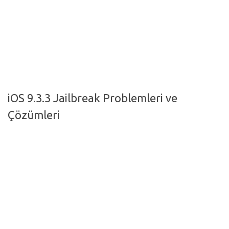
Hayattan Kesitler
TV-Film
Moda
Nasıl Yapılır?
Oto Haberler
iOS 9.3.3 Jailbreak Problemleri ve
Cilt-Güzellik
Çözümleri