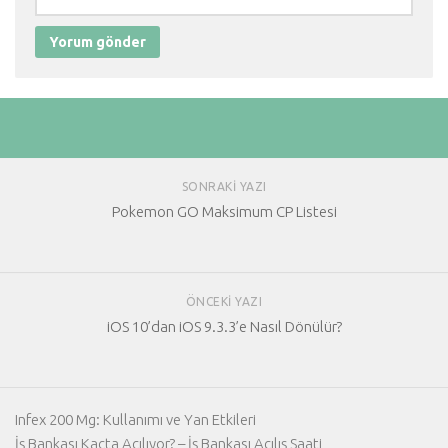
SONRAKI YAZI
Pokemon GO Maksimum CP Listesi
ÖNCEKI YAZI
iOS 10’dan iOS 9.3.3’e Nasıl Dönülür?
Infex 200 Mg: Kullanımı ve Yan Etkileri
İş Bankası Kaçta Açılıyor? – İş Bankası Açılış Saati