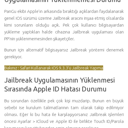
PanGu ekibi Apple’ın arkasında bıraktığı açıklardan faydalanarak
genel iOS sürümü üzerine Jailbreak aracını inşaa etmiş olsalarda
kimi sorunların olduğu açık. Pek çok kullanıcı bilgisayardan
yükleme yaptıkları halde cihazına Jailbreak uygulaması olan
PP’nin yüklenmemesinden şikayetçiler.
Bunun için alternatif bilgisayarsız Jailbreak yöntemi denemek
gerekiyor.
Bakınız : Safari Kullanarak iOS 9.3.3’ü Jailbreak Yapma
Jailbreak Uygulamasının Yüklenmesi
Sırasında Apple ID Hatası Durumu
Bu sorundan özellikle pek çok kişi muzdarip. Bunun en büyük
sebebi ise kurulum talimatlarının tam olarak takip edilmiyor
olması. Eğer ki bu hata ile karşılaşıyorsanız Jailbreak işlemleri
öncesi Ayarlar > iCloud ve Apple ID ile birlikte Touch ID/Parola