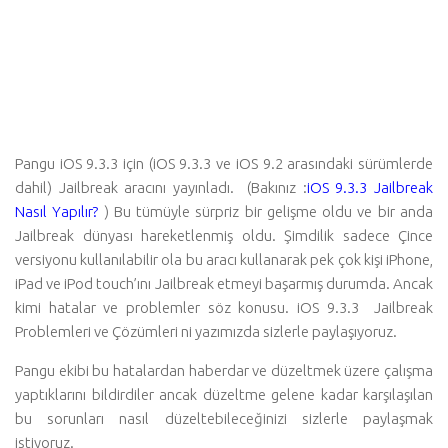
Pangu iOS 9.3.3 için (iOS 9.3.3 ve iOS 9.2 arasındaki sürümlerde
dahil) Jailbreak aracını yayınladı. (Bakınız :
iOS 9.3.3 Jailbreak
Nasıl Yapılır?
) Bu tümüyle sürpriz bir gelişme oldu ve bir anda
Jailbreak dünyası hareketlenmiş oldu. Şimdilik sadece Çince
versiyonu kullanılabilir ola bu aracı kullanarak pek çok kişi iPhone,
iPad ve iPod touch’ını Jailbreak etmeyi başarmış durumda. Ancak
kimi hatalar ve problemler söz konusu. iOS 9.3.3 Jailbreak
Problemleri ve Çözümleri ni yazımızda sizlerle paylaşıyoruz.
Pangu ekibi bu hatalardan haberdar ve düzeltmek üzere çalışma
yaptıklarını bildirdiler ancak düzeltme gelene kadar karşılaşılan
bu sorunları nasıl düzeltebileceğinizi sizlerle paylaşmak
istiyoruz.