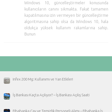
Windows 10, güncelleştirmeler konusunda
Hayattan Kesitler
kullanıcıların canını sıkmakta. Fakat tamamen
TV-Film
kapatılmasına izin vermeyen bir güncelleştirme
algoritmasına sahip olsa da Windows 10, hala
Moda
oldukça yüksek kullanım rakamlarına sahip.
Nasıl Yapılır?
Bunun
Oto Haberler
Cilt-Güzellik
Infex 200 Mg: Kullanımı ve Yan Etkileri
İş Bankası Kaçta Açılıyor? – İş Bankası Açılış Saati
Fibabanka Çay ve Temizlik Personeli Alımı – Fibabanka İş