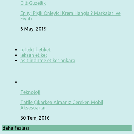
Cilt-Güzellik
En İyi Pişik Önleyici Krem Hangisi? Markaları ve
Fiyatı
6 May, 2019
reflektif etiket
leksan etiket
asit indirme etiket ankara
Teknoloji
Tatile Çıkarken Almanız Gereken Mobil
Aksesuarlar
30 Tem, 2016
daha fazlası