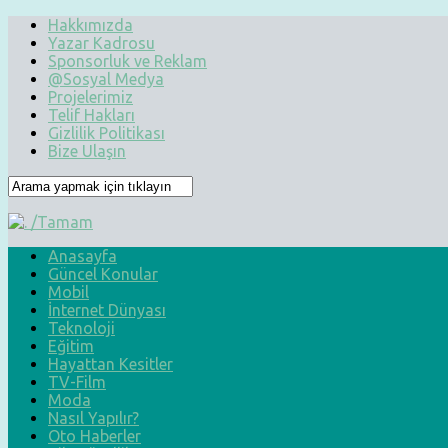
Hakkımızda
Yazar Kadrosu
Sponsorluk ve Reklam
@Sosyal Medya
Projelerimiz
Telif Hakları
Gizlilik Politikası
Bize Ulaşın
Anasayfa
Güncel Konular
Mobil
İnternet Dünyası
Teknoloji
Eğitim
Hayattan Kesitler
TV-Film
Moda
Nasıl Yapılır?
Oto Haberler