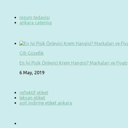
rezum tedavisi
ankara catering
Cilt-Güzellik
En İyi Pişik Önleyici Krem Hangisi? Markaları ve Fiyatı
6 May, 2019
reflektif etiket
leksan etiket
asit indirme etiket ankara