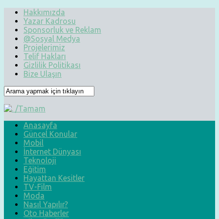
Hakkımızda
Yazar Kadrosu
Sponsorluk ve Reklam
@Sosyal Medya
Projelerimiz
Telif Hakları
Gizlilik Politikası
Bize Ulaşın
Anasayfa
Güncel Konular
Mobil
İnternet Dünyası
Teknoloji
Eğitim
Hayattan Kesitler
TV-Film
Moda
Nasıl Yapılır?
Oto Haberler