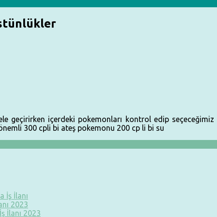
stünlükler
ele geçirirken içerdeki pokemonları kontrol edip seçeceğimiz 
önemli 300 cpli bi ateş pokemonu 200 cp li bi su
 İş İlanı
lanı 2023
ş İlanı 2023