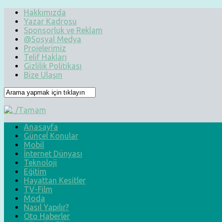
Hakkımızda
Yazar Kadrosu
Sponsorluk ve Reklam
@Sosyal Medya
Projelerimiz
Telif Hakları
Gizlilik Politikası
Bize Ulaşın
Anasayfa
Güncel Konular
Mobil
İnternet Dünyası
Teknoloji
Eğitim
Hayattan Kesitler
TV-Film
Moda
Nasıl Yapılır?
Oto Haberler