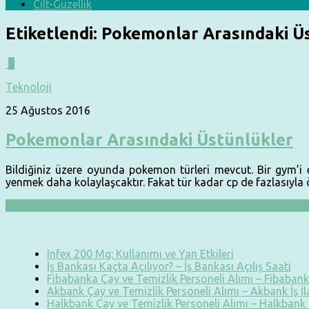
Cilt-Güzellik
Etiketlendi:
Pokemonlar Arasındaki Ü
0
Teknoloji
25 Ağustos 2016
Pokemonlar Arasındaki Üstünlükler
Bildiğiniz üzere oyunda pokemon türleri mevcut. Bir gym’i 
yenmek daha kolaylaşcaktır. Fakat tür kadar cp de fazlasıyla 
Infex 200 Mg: Kullanımı ve Yan Etkileri
İş Bankası Kaçta Açılıyor? – İş Bankası Açılış Saati
Fibabanka Çay ve Temizlik Personeli Alımı – Fibabanka
Akbank Çay ve Temizlik Personeli Alımı – Akbank İş İ
Halkbank Çay ve Temizlik Personeli Alımı – Halkbank İ