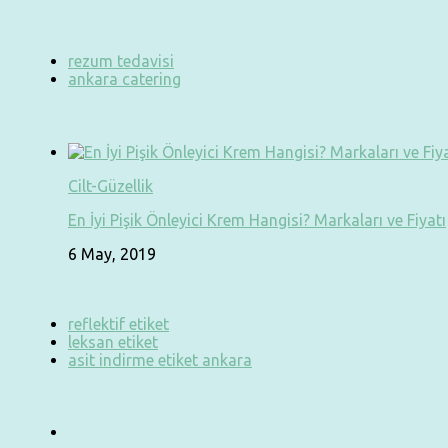
rezum tedavisi
ankara catering
Cilt-Güzellik
En İyi Pişik Önleyici Krem Hangisi? Markaları ve Fiyatı
6 May, 2019
reflektif etiket
leksan etiket
asit indirme etiket ankara