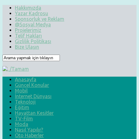
Hakkımızda
Yazar Kadrosu
Sponsorluk ve Reklam
@Sosyal Medya
Projelerimiz
Telif Hakları
Gizlilik Politikası
Bize Ulaşın
Anasayfa
Güncel Konular
Mobil
İnternet Dünyası
Teknoloji
Eğitim
Hayattan Kesitler
TV-Film
Moda
Nasıl Yapılır?
Oto Haberler