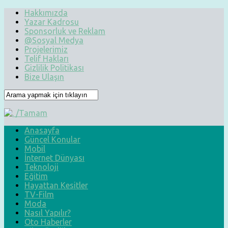
Hakkımızda
Yazar Kadrosu
Sponsorluk ve Reklam
@Sosyal Medya
Projelerimiz
Telif Hakları
Gizlilik Politikası
Bize Ulaşın
Anasayfa
Güncel Konular
Mobil
İnternet Dünyası
Teknoloji
Eğitim
Hayattan Kesitler
TV-Film
Moda
Nasıl Yapılır?
Oto Haberler