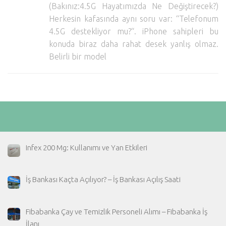
(Bakınız:4.5G Hayatımızda Ne Değiştirecek?)
Hayattan Kesitler
Herkesin kafasında aynı soru var: “Telefonum
TV-Film
4.5G destekliyor mu?“. iPhone sahipleri bu
konuda biraz daha rahat desek yanlış olmaz.
Moda
Belirli bir model
Nasıl Yapılır?
Oto Haberler
Cilt-Güzellik
Infex 200 Mg: Kullanımı ve Yan Etkileri
İş Bankası Kaçta Açılıyor? – İş Bankası Açılış Saati
Fibabanka Çay ve Temizlik Personeli Alımı – Fibabanka İş
İlanı