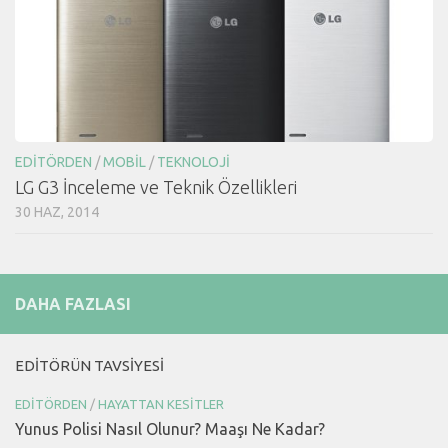
EDITÖRDEN
/
MOBIL
/
TEKNOLOJI
LG G3 İnceleme ve Teknik Özellikleri
30 HAZ, 2014
DAHA FAZLASI
EDITÖRÜN TAVSIYESI
EDITÖRDEN
/
HAYATTAN KESITLER
Yunus Polisi Nasıl Olunur? Maaşı Ne Kadar?