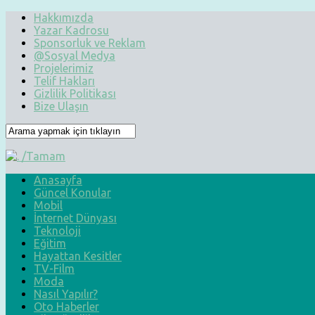
Hakkımızda
Yazar Kadrosu
Sponsorluk ve Reklam
@Sosyal Medya
Projelerimiz
Telif Hakları
Gizlilik Politikası
Bize Ulaşın
Anasayfa
Güncel Konular
Mobil
İnternet Dünyası
Teknoloji
Eğitim
Hayattan Kesitler
TV-Film
Moda
Nasıl Yapılır?
Oto Haberler