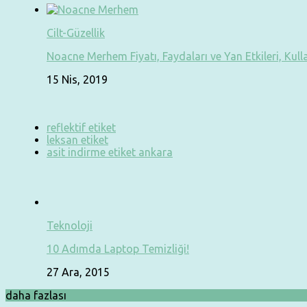
Cilt-Güzellik
Noacne Merhem Fiyatı, Faydaları ve Yan Etkileri, Kull
15 Nis, 2019
reflektif etiket
leksan etiket
asit indirme etiket ankara
Teknoloji
10 Adımda Laptop Temizliği!
27 Ara, 2015
daha fazlası