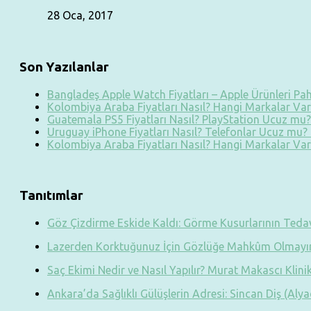
28 Oca, 2017
Son Yazılanlar
Bangladeş Apple Watch Fiyatları – Apple Ürünleri Paha
Kolombiya Araba Fiyatları Nasıl? Hangi Markalar Var?
Guatemala PS5 Fiyatları Nasıl? PlayStation Ucuz mu? 
Uruguay iPhone Fiyatları Nasıl? Telefonlar Ucuz mu? T
Kolombiya Araba Fiyatları Nasıl? Hangi Markalar Var?
Tanıtımlar
Göz Çizdirme Eskide Kaldı: Görme Kusurlarının Teda
Lazerden Korktuğunuz İçin Gözlüğe Mahkûm Olmayın
Saç Ekimi Nedir ve Nasıl Yapılır? Murat Makascı Klini
Ankara’da Sağlıklı Gülüşlerin Adresi: Sincan Diş (Alyad