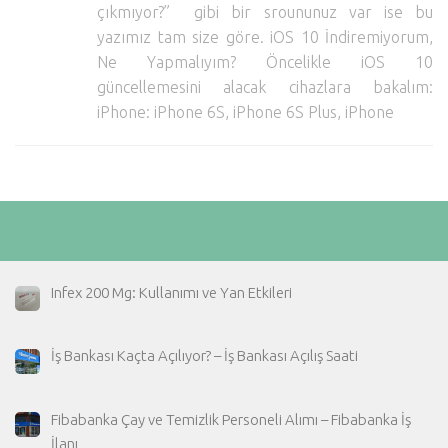
çıkmıyor?” gibi bir sroununuz var ise bu
Hayattan Kesitler
yazımız tam size göre. iOS 10 İndiremiyorum,
TV-Film
Ne Yapmalıyım? Öncelikle iOS 10
güncellemesini alacak cihazlara bakalım:
Moda
iPhone: iPhone 6S, iPhone 6S Plus, iPhone
Nasıl Yapılır?
Oto Haberler
Cilt-Güzellik
Infex 200 Mg: Kullanımı ve Yan Etkileri
İş Bankası Kaçta Açılıyor? – İş Bankası Açılış Saati
Fibabanka Çay ve Temizlik Personeli Alımı – Fibabanka İş
İlanı