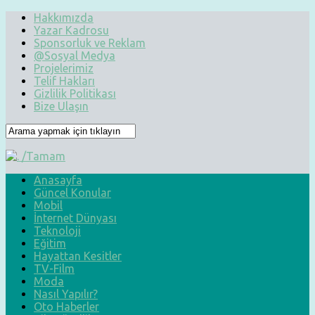
Hakkımızda
Yazar Kadrosu
Sponsorluk ve Reklam
@Sosyal Medya
Projelerimiz
Telif Hakları
Gizlilik Politikası
Bize Ulaşın
Anasayfa
Güncel Konular
Mobil
İnternet Dünyası
Teknoloji
Eğitim
Hayattan Kesitler
TV-Film
Moda
Nasıl Yapılır?
Oto Haberler