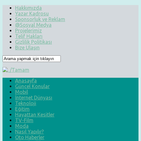
Hakkımızda
Yazar Kadrosu
Sponsorluk ve Reklam
@Sosyal Medya
Projelerimiz
Telif Hakları
Gizlilik Politikası
Bize Ulaşın
Anasayfa
Güncel Konular
Mobil
İnternet Dünyası
Teknoloji
Eğitim
Hayattan Kesitler
TV-Film
Moda
Nasıl Yapılır?
Oto Haberler