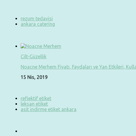
rezum tedavisi
ankara catering
Cilt-Güzellik
Noacne Merhem Fiyatı, Faydaları ve Yan Etkileri, Kull
15 Nis, 2019
reflektif etiket
leksan etiket
asit indirme etiket ankara