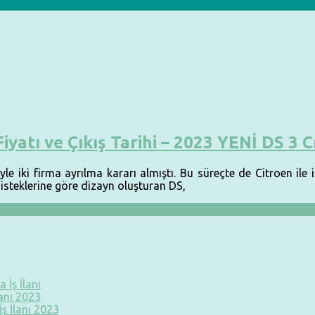
Fiyatı ve Çıkış Tarihi – 2023 YENİ DS 3 
le iki firma ayrılma kararı almıştı. Bu süreçte de Citroen ile 
 isteklerine göre dizayn oluşturan DS,
 İş İlanı
lanı 2023
ş İlanı 2023