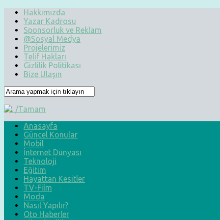
Hakkımızda
Yazar Kadrosu
Sponsorluk ve Reklam
@Sosyal Medya
Projelerimiz
Telif Hakları
Gizlilik Politikası
Bize Ulaşın
Anasayfa
Güncel Konular
Mobil
İnternet Dünyası
Teknoloji
Eğitim
Hayattan Kesitler
TV-Film
Moda
Nasıl Yapılır?
Oto Haberler