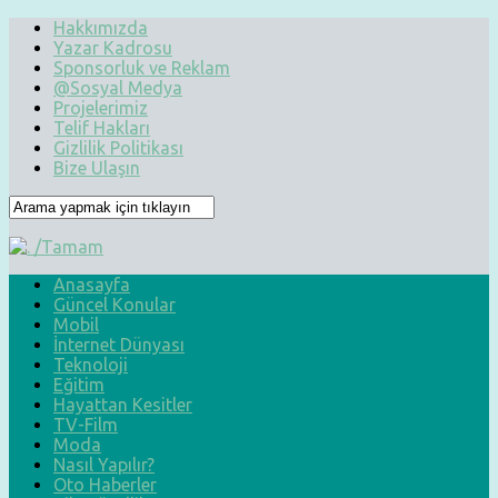
Hakkımızda
Yazar Kadrosu
Sponsorluk ve Reklam
@Sosyal Medya
Projelerimiz
Telif Hakları
Gizlilik Politikası
Bize Ulaşın
Anasayfa
Güncel Konular
Mobil
İnternet Dünyası
Teknoloji
Eğitim
Hayattan Kesitler
TV-Film
Moda
Nasıl Yapılır?
Oto Haberler