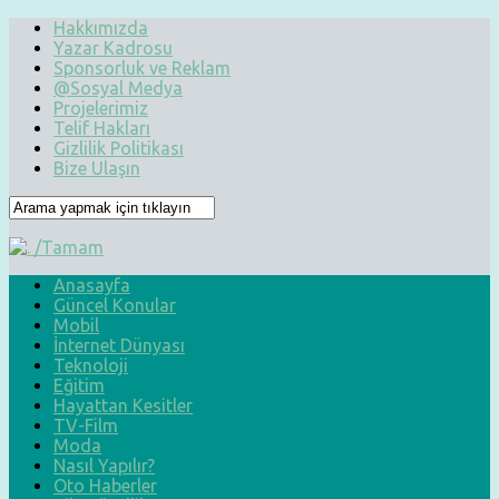
Hakkımızda
Yazar Kadrosu
Sponsorluk ve Reklam
@Sosyal Medya
Projelerimiz
Telif Hakları
Gizlilik Politikası
Bize Ulaşın
Anasayfa
Güncel Konular
Mobil
İnternet Dünyası
Teknoloji
Eğitim
Hayattan Kesitler
TV-Film
Moda
Nasıl Yapılır?
Oto Haberler