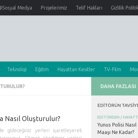
@Sosyal Medya
Projelerimiz
Telif Hakları
Gizlilik Politi
Teknoloji
Eğitim
Hayattan Kesitler
TV-Film
Mo
ŞTURULUR?
DAHA FAZLASI
EDITÖRÜN TAVSIY
 Nasıl Oluşturulur?
EDITÖRDEN
/
HAYATT
Yunus Polisi Nasıl
e gideceğiniz yerleri işaretleyerek
Maaşı Ne Kadar?