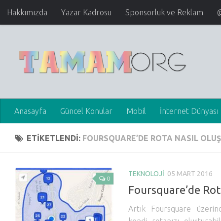
Hakkımızda
Yazar Kadrosu
Sponsorluk ve Reklam
Anasayfa
Güncel Konular
Mobil
İnternet Dünyası
ETIKETLENDI:
FOURSQUARE’DE ROTA NASIL OLU
TEKNOLOJI
05 MART 2016
0
Foursquare’de Rota
Artık Foursquare üzerind