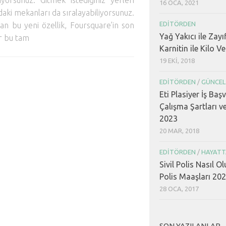
iyorsunuz. Gitmek istediğiniz yerleri
16 OCA, 2021
rdaki mekanları da sıralayabiliyorsunuz.
EDITÖRDEN
an bu yeni özellik, Foursquare’in son
Yağ Yakıcı ile Zayı
r bu tam
Karnitin ile Kilo V
19 EKI, 2018
EDITÖRDEN
/
GÜNCEL
Eti Plasiyer İş Baş
Çalışma Şartları v
2023
20 MAR, 2018
EDITÖRDEN
/
HAYATT
Sivil Polis Nasıl Ol
Polis Maaşları 20
28 OCA, 2017
SON YAZILANLAR