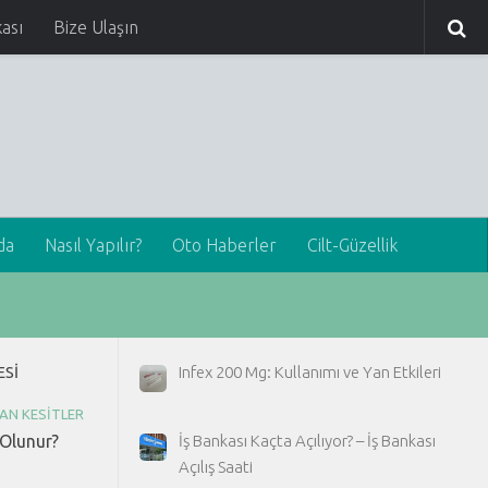
kası
Bize Ulaşın
da
Nasıl Yapılır?
Oto Haberler
Cilt-Güzellik
ESI
Infex 200 Mg: Kullanımı ve Yan Etkileri
AN KESITLER
 Olunur?
İş Bankası Kaçta Açılıyor? – İş Bankası
Açılış Saati