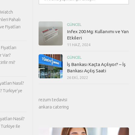
 Watch
nleri Pahalı
GÜNCEL
ve Fiyatları
Infex 200 Mg: Kullanımı ve Yan
Etkileri
11 HAZ, 2024
Fiyatları
r Var?
GÜNCEL
rilir mi?
İş Bankası Kaçta Açılıyor? – İş
Bankası Açılış Saati
26 EKI, 2022
atları Nasıl?
? Türkiye’ye
rezum tedavisi
ankara catering
atları Nasıl?
Türkiye ile