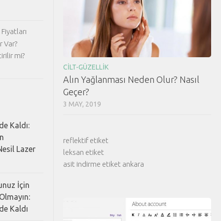
Fiyatları
r Var?
rilir mi?
CILT-GÜZELLIK
Alın Yağlanması Neden Olur? Nasıl
Geçer?
3 MAY, 2019
de Kaldı:
ın
reflektif etiket
esil Lazer
leksan etiket
asit indirme etiket ankara
nuz İçin
Olmayın:
de Kaldı