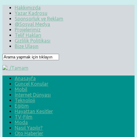
Hakkımızda
Yazar Kadrosu
Sponsorluk ve Reklam
@Sosyal Medya
Projelerimiz
Telif Hakları
Gizlilik Politikası
Bize Ulaşın
Anasayfa
Güncel Konular
Mobil
İnternet Dünyası
Teknoloji
Eğitim
Hayattan Kesitler
TV-Film
Moda
Nasıl Yapılır?
Oto Haberler